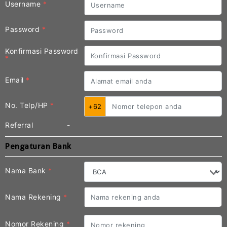
Username
*
Password
*
Konfirmasi Password
*
Email
*
No. Telp/HP
*
+62
Referral
-
Pengaturan Bank
Nama Bank
*
Nama Rekening
*
Nomor Rekening
*