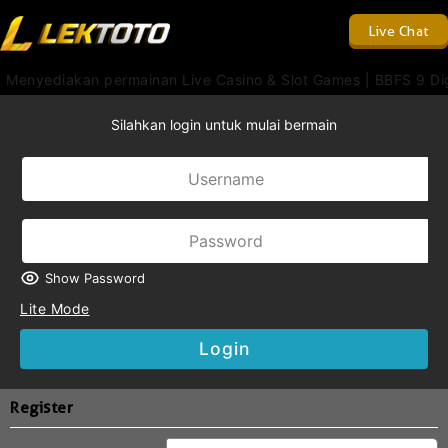
Live Chat
 Menyediakan permainan Live Casino & Slot Games | BBFS 9 Digi
Silahkan login untuk mulai bermain
Show Password
Lite Mode
Login
Register