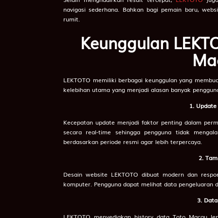
20
Pahlawan -
navigasi sederhana. Bahkan bagi pemain baru, webs
Sabuk - W
rumit.
Keunggulan LEKTO
21
Jejaka Tua
Ma
Lesmana 
LEKTOTO memiliki berbagai keunggulan yang membuatn
22
Janda Muda
kelebihan utama yang menjadi alasan banyak penggu
Grendel -
1. Update
23
Berandal - 
Kecepatan update menjadi faktor penting dalam per
Citraksa
secara real-time sehingga pengguna tidak mengala
berdasarkan periode resmi agar lebih terpercaya.
24
Pengembar
2. Tam
- Tas - Ra
Desain website LEKTOTO dibuat modern dan respons
komputer. Pengguna dapat melihat data pengeluaran d
25
Nenek Moy
3. Dat
Sikat - T
LEKTOTO menyediakan history data Toto Macau lengk