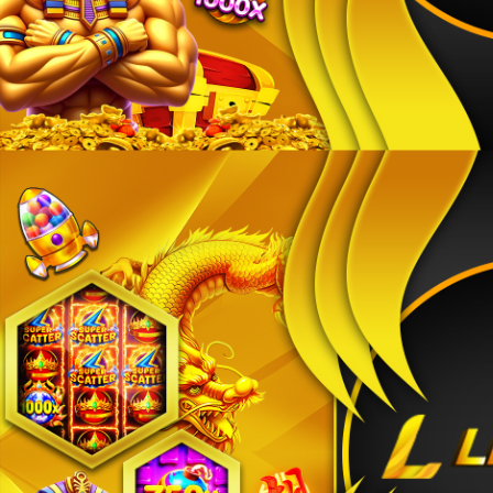
90
Baker Rum
91
Ballpen
92
Balsem
93
Timbanga
94
Timba
95
Ban Gemb
96
Timang A
97
Bangku
98
Timah
99
Bantal
100
Tikus Mak
101
Batu Gugu