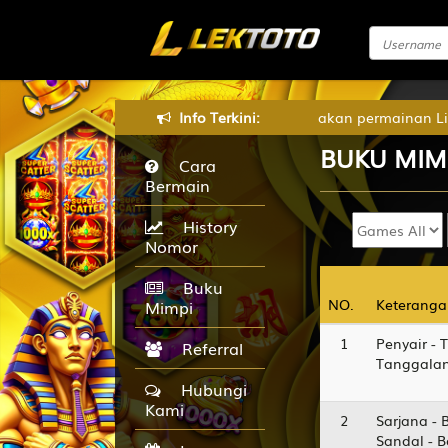
<
Online Terpercaya | Menyediakan permainan Live Casino & Slot G
Info Terkini:
BUKU
MIM
Cara
Bermain
History
Nomor
Buku
NO.
NO.
Keteranga
Keteranga
Mimpi
1
Penyair - 
Referral
Tanggalan
Hubungi
Kami
2
Sarjana - 
Sandal - 