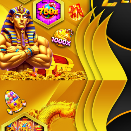
Es - Praha
44
Hidung Bel
Meja - Arj
45
Udang ke
46
Langit
47
Tanah
48
Gula
49
Obat
50
Ahli Nuju
51
Air Gripe
52
Air Panas
53
Alat Tulis